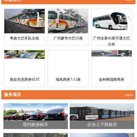
粤旅大巴车队出租
广州豪华大巴55座
广州全新45座宇通大巴
出租
新款别克商务653T
瑞风商务7-11座
金杯阁瑞斯商务
服务项目
+more
境内旅游租车
企业上下班租车